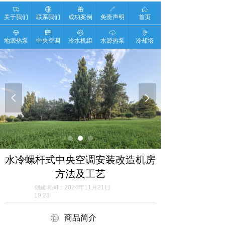
ꄉ
ꄓ
ꁠ
ꁤ
ꀇ
关于我们
联系我们
成功案例
免责声明
首页
ꁐ
ꀔ
ꂉ
ꄆ
ꄹ
地源热泵
中央空调
冷水机组
水源热泵
冷却塔
넳
넲
水冷螺杆式中央空调安装改造机房
方法及工艺
创建时间：
2024年11月21日
19:23
ꁵ
商品简介