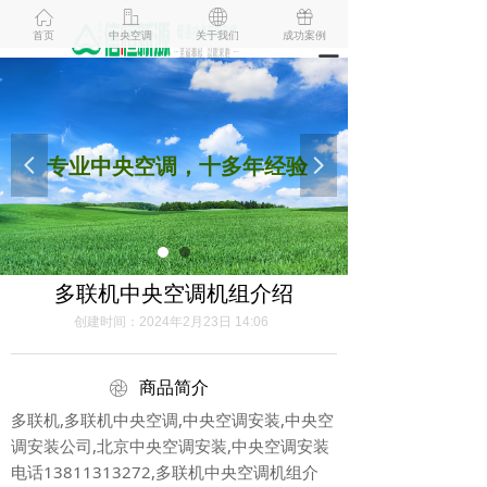
ꀇ
ꀶ
ꄓ
ꁠ
首页
中央空调
关于我们
成功案例
끀
专业中央空调，十多年经验
넳
넲
多联机中央空调机组介绍
创建时间：
2024年2月23日
14:06
ꁵ
商品简介
多联机,多联机中央空调,中央空调安装,中央空
调安装公司,北京中央空调安装,中央空调安装
电话13811313272,多联机中央空调机组介