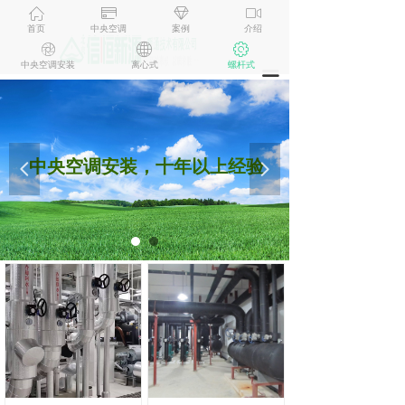
ꀇ
ꀔ
ꁐ
ꀕ
首页
中央空调
案例
介绍
ꁵ
ꄓ
ꂉ
中央空调安装
离心式
螺杆式
끀
中央空调安装，十年以上经验
넳
넲