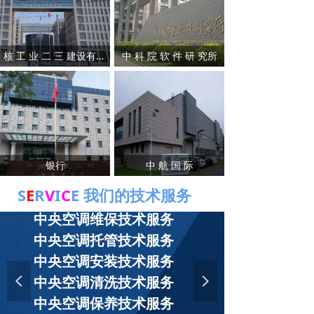
企业目标 ——为舒适、健康、节能、环保可持续的生活环境
而奋斗！
企业宗旨——诚信 责任 合作 共赢；
企业理念——创新节能环保 奉献碧水蓝天 ；
核 工 业 二 三 建设有限公司
中 科 院 软 件 研 究所
质量准则——质量是企业的生命；
服务准则——追求卓越 真诚服务；
专业的技术、可靠的质量、优质的服务、合理的价格、永远
是我们对新老客户坚定的承诺。
银行
中 航 国 际
S
E
R
V
I
C
E 我们的技术服务
中央空调维保技术服务
中央空调托管技术服务
中央空调安装技术服务
넳
中央空调清洗技术服务
넲
中央空调保养技术服务