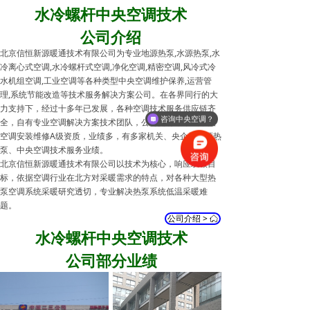
水冷螺杆中央空调技术
公司介绍
北京信恒新源暖通技术有限公司为专业地源热泵,水源热泵,水
冷离心式空调,水冷螺杆式空调,净化空调,精密空调,风冷式冷
水机组空调,工业空调等各种类型中央空调维护保养,运营管
理,系统节能改造等技术服务解决方案公司。在各界同行的大
力支持下，经过十多年已发展，各种空调技术服务供应链齐
咨询中央空调？
全，自有专业空调解决方案技术团队，公司拥有集中式中央
空调安装维修A级资质，业绩多，有多家机关、央企等地源热
泵、中央空调技术服务业绩。
北京信恒新源暖通技术有限公司以技术为核心，响应双碳目
标，依据空调行业在北方对采暖需求的特点，对各种大型热
泵空调系统采暖研究透切，专业解决热泵系统低温采暖难
题。
公司介绍 >
为更加服务好客户，我们配有水冷离心式空调,水冷螺杆式空
ꀇ
调,风冷螺杆空调,风冷热泵空调,风冷模块空调,多联机空
水冷螺杆中央空调
技术
调,VAV空调,地源热泵空调,水源热泵空调,机房精密空调,工业
公司部分业绩
空调,净化空调,恒温恒湿空调,直膨式空调,空气源热泵,组合式
空气处理机组,风机盘管,开式冷却塔,闭式冷却塔等各种空调
系统维护保养,维修清洗,运营管理,安装改造的设备和仪器，
能更好的解决水冷空调系统高温制冷的效果难点。