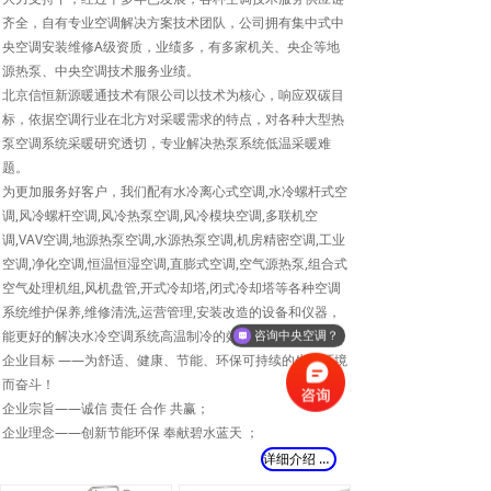
计方案,中央空调系统工厂冷却塔节能改
齐全，自有专业空调解决方案技术团队，公司拥有集中式中
造安装设计方案有那些方法及内容介绍,
央空调安装维修A级资质，业绩多，有多家机关、央企等地
专业冷却塔安装改造,清洗保养,更换填
源热泵、中央空调技术服务业绩。
料,技术可靠,质量有保证!北京地区15年
北京信恒新源暖通技术有限公司以技术为核心，响应双碳目
冷却塔安装改造、清洗保养、更换填料
标，依据空调行业在北方对采暖需求的特点，对各种大型热
经验！
泵空调系统采暖研究透切，专业解决热泵系统低温采暖难
题。
为更加服务好客户，我们配有水冷离心式空调,水冷螺杆式空
调,风冷螺杆空调,风冷热泵空调,风冷模块空调,多联机空
调,VAV空调,地源热泵空调,水源热泵空调,机房精密空调,工业
空调,净化空调,恒温恒湿空调,直膨式空调,空气源热泵,组合式
空气处理机组,风机盘管,开式冷却塔,闭式冷却塔等各种空调
系统维护保养,维修清洗,运营管理,安装改造的设备和仪器，
能更好的解决水冷空调系统高温制冷的效果难点。
咨询中央空调？
企业目标 ——为舒适、健康、节能、环保可持续的生活环境
而奋斗！
企业宗旨——诚信 责任 合作 共赢；
企业理念——创新节能环保 奉献碧水蓝天 ；
质量准则——质量是企业的生命；
详细介绍 >
ꀇ
服务准则——追求卓越 真诚服务；