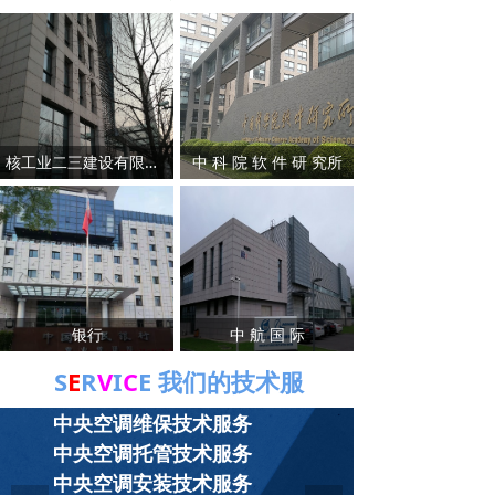
核工业二三建设有限公司
中 科 院 软 件 研 究所
银行
中 航 国 际
S
E
R
V
I
C
E 我们的技术服
务
中央空调维保技术服务
中央空调托管技术服务
中央空调安装技术服务