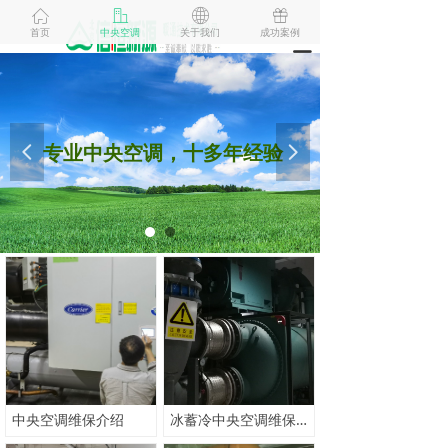
ꀇ
ꀶ
ꄓ
ꁠ
首页
中央空调
关于我们
成功案例
끀
专业中央空调，十多年经验
넳
넲
中央空调维保介绍
冰蓄冷中央空调维保有那些内容及方法介绍