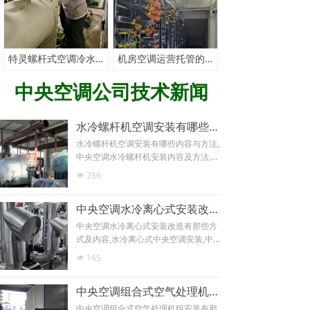
特灵螺杆式空调冷水机组冷凝器化学清洗有那些内容与方法介绍
机房空调运营托管的好处？
中央空调公司技术新闻
水冷螺杆机空调安装有哪些内容与方法
水冷螺杆机空调安装有哪些内容与方法,
中央空调水冷螺杆机安装内容及方法,中
央空调安装,中央空调安装公司,北京中央
286
넶
空调安装, ,中央空调安装电话13811313
272,水冷螺杆式中央空调安装,螺杆式中
中央空调水冷离心式安装改造有那些方式及内容介绍
央空调安装,中央空调水冷螺杆机安装内
容及方法介绍,中央空调水冷螺杆机安装
中央空调水冷离心式安装改造有那些方
有那些内容及方法介绍,专业中央空调安
式及内容,水冷离心式中央空调安装,中央
装改造技术可靠,经验丰富,北京地区15
空调安装,中央空调安装公司,北京中央空
165
넶
年中央空调安装改造经验,技术精湛，专
调安装, ,中央空调安装电话138113132
业解决各种中央空调系统安装难题，欢
72,水冷离心式中央空调安装改造方式及
迎咨询各种中央空调安装改造技术！
中央空调组合式空气处理机组安装有那些方法及内容介绍
内容,中央空调改造,中央空调改造公司,
北京中央空调改造,中央空调改造电话,水
中央空调组合式空气处理机组安装有那