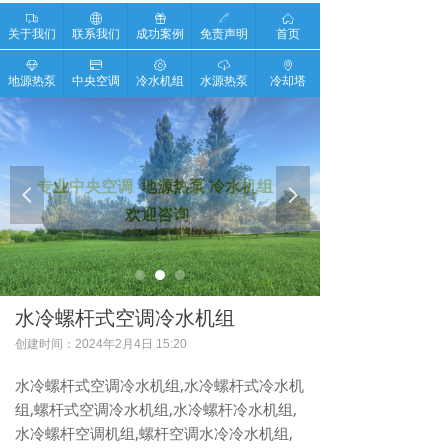
ꄉ
ꄓ
ꁠ
ꁤ
ꀇ
关于我们
联系我们
成功案例
免责声明
首页
ꁐ
ꀔ
ꂉ
ꄆ
ꄹ
地源热泵
中央空调
冷水机组
水源热泵
冷却塔
专业中央空调 地源热泵 冷水机组
넳
넲
欢迎咨询
水冷螺杆式空调冷水机组
创建时间：
2024年2月4日
15:20
水冷螺杆式空调冷水机组,水冷螺杆式冷水机
组,螺杆式空调冷水机组,水冷螺杆冷水机组,
水冷螺杆空调机组,螺杆空调水冷冷水机组,