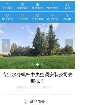
ꄉ
ꄓ
ꁠ
ꁤ
ꀇ
关于我们
联系我们
成功案例
免责声明
首页
ꁐ
ꀔ
ꂉ
ꄆ
ꄹ
地源热泵
中央空调
冷水机组
水源热泵
冷却塔
넳
넲
专业水冷螺杆中央空调安装公司去
哪找？
创建时间：
2024年11月21日
19:18
ꁵ
商品简介