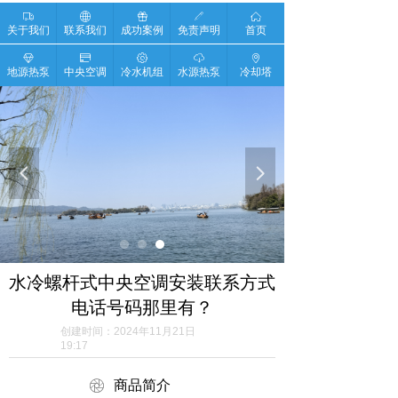
ꄉ
ꄓ
ꁠ
ꁤ
ꀇ
关于我们
联系我们
成功案例
免责声明
首页
ꁐ
ꀔ
ꂉ
ꄆ
ꄹ
地源热泵
中央空调
冷水机组
水源热泵
冷却塔
넳
넲
水冷螺杆式中央空调安装联系方式
电话号码那里有？
创建时间：
2024年11月21日
19:17
ꁵ
商品简介